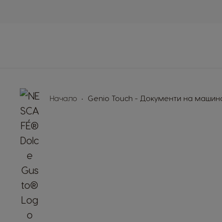
Car
En
Cost
Sp
De
Начало
Genio Touch - Документи на машин
Da
Es
Est
Ge
Ge
Hon
Sp