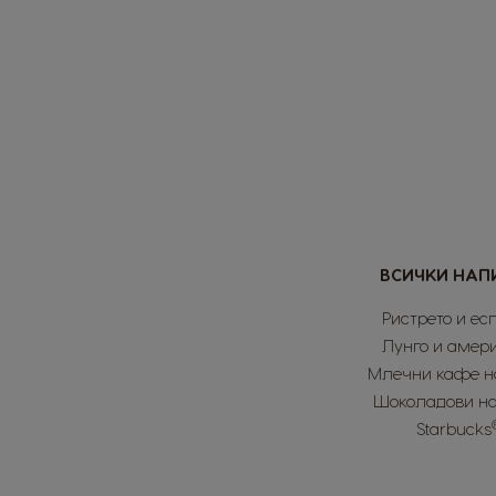
Hu
Hun
J
Jap
Lit
Lith
ВСИЧКИ НАП
Me
Sp
Ристрето и ес
Лунго и амер
No
Млечни кафе н
Nor
Шоколадови н
Starbucks
P
Sp