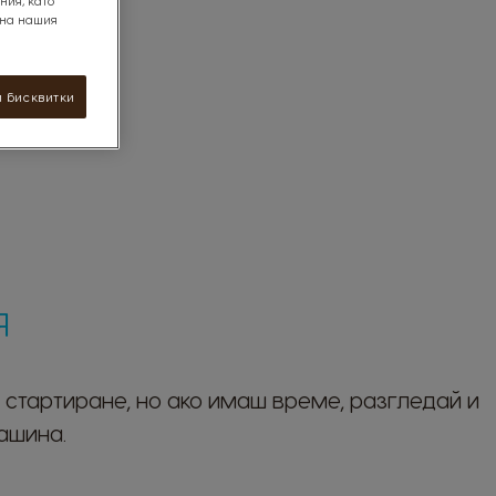
ния, като
 на нашия
 бисквитки
Я
 стартиране, но ако имаш време, разгледай и
ашина.