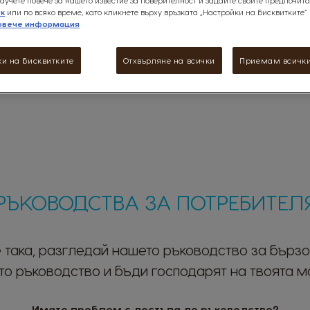
аучете повече за нашето известие за поверителност и задайте своите предпочита
ук
или по всяко време, като кликнете върху връзката „Настройки на бисквитките“
овече информация
и на бисквитките
Отхвърляне на всички
Приемам всички
РЪКОВОДСТВА ЗА ПОТРЕБИТЕЛ
 така, разгледай нашето ръководство за бързо
то ръководство и бъди господарят на твоята м
Имате проблем с достъпа до ръководство?