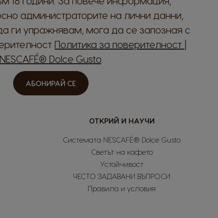
м 18 години. За повече информация,
сно администраторите на лични данни,
Italy
Italian
да ги упражнявам, мога да се запозная с
верителност
Политика за поверителност |
Latvia
NESCAFÉ® Dolce Gusto
.
Latvian
АБОНИРАЙ СЕ
Malta
Maltese
ОТКРИЙ И НАУЧИ
Nicaragua
Spanish
Системата NESCAFÉ® Dolce Gusto
Светът на кафето
Paraguay
Устойчивост
Spanish
ЧЕСТО ЗАДАВАНИ ВЪПРОСИ
Правила и условия
Poland
Polish