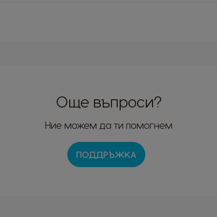
Още въпроси?
Избери страна
Ние можем да ти помогнем
ПОДДРЪЖКА
entina
Austria
anish
German
lgium
Brazil
utch
Portuguese