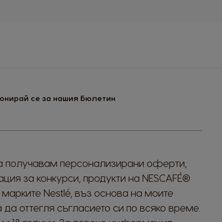
Colombia
Spanish
Czechia
Czeck
El Salvador
онирай се за нашия бюлетин
Spanish
Sign
Up
France
for
French
Our
Newsletter:
а получавам персонализирани оферти,
Guatemala
ция за конкурси, продукти на NESCAFÉ®
Spanish
 марките Nestlé, въз основа на моите
Hong Kong
 да оттегля съгласието си по всяко време.
Chinese