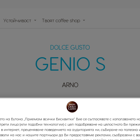
Устойчивост
Tвоят coffee shop
тър
капсули
DOLCE GUSTO
GENIO S
ARNO
ето на бутона „Приемам всички бисквитки“ Вие се съгласявате с използването н
 трети лица (или подобни технологии) с цел подобряване на цялостното Ви преж
в интернет, преценяване поведението на аудиторията ни, събиране на полезна
озволи на нас и нашите партньори да Ви предоставяме реклами, съобразени с в