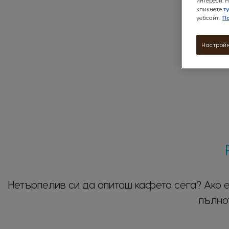
интереси. Н
кликнете
т
уебсайт.
П
Настройк
Нетърпелив си да опиташ кафето сега? Ако е
пълно