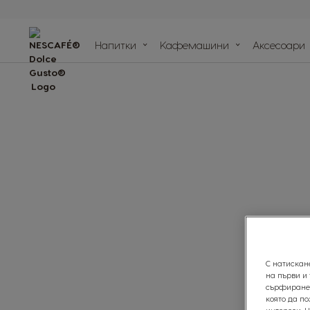
Сравни
кафемашина
Напитки
Кафемашини
Aксесоари
Помощен цен
Рециклирай своите 
Нашите ангажименти
Рецепти
за устойчивост
С натискан
на първи и
сърфиране 
която да п