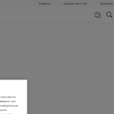
Bulgaria
Свържи се с нас
Бюлетин
Обади ни се
0800 1 6666
а бисквитки
ивяване при
 информация,
ашите