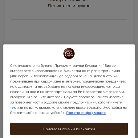
Icon
Icon
Деликатен и пухкав
С натискането на бутона „Приемам всички бисквитки“ Вие се
съгласявате с използването на бисквитки на първи и трети лица
(или подобни технологии) с цел подобряване на цялостното Ви
преживяване при сърфиране в интернет, преценяване поведението
на аудиторията ни, събиране на полезна информация, която да
позволи на нас и нашите партньори да Ви предоставяме реклами,
съобразени с вашите интереси. Научете повече за нашето известие
за поверителност и задайте своите предпочитания, като кликнете
тук
или по всяко време, като кликнете върху връзката „Настройки на
бисквитките“ на нашия уебсайт.
Повече информация
Cortado Espresso Macchiato
Приемам всички бисквитки