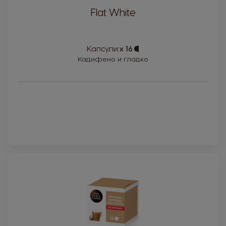
Flat White
Капсули:
x 16
Capsule
Icon
Кадифено и гладко