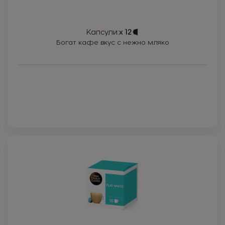
Капсули:
x 12
Capsule
Icon
Богат кафе вкус с нежно мляко