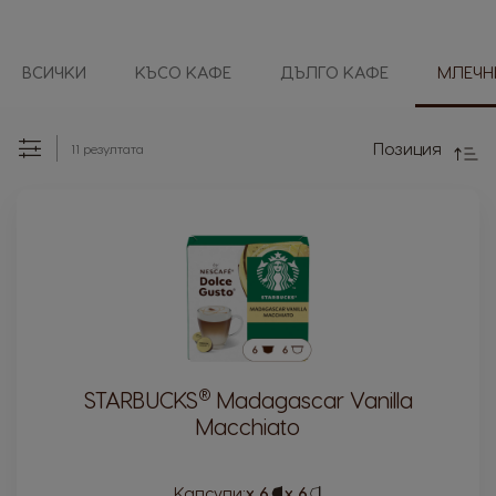
ВСИЧКИ
КЪСО КАФЕ
ДЪЛГО КАФЕ
МЛЕЧН
Direc
Desc
Позиция
11
резултата
Set
Сортирай:
®
STARBUCKS
Madagascar Vanilla
Macchiato
Капсули:
x 6
Capsule
x 6
Capsule