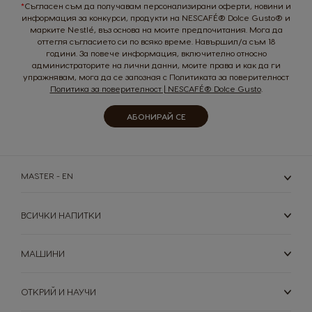
*
Съгласен съм да получавам персонализирани оферти, новини и
информация за конкурси, продукти на NESCAFÉ® Dolce Gusto® и
марките Nestlé, въз основа на моите предпочитания. Мога да
оттегля съгласието си по всяко време. Навършил/а съм 18
години. За повече информация, включително относно
Venezuela
администраторите на лични данни, моите права и как да ги
Spanish
упражнявам, мога да се запозная с Политиката за поверителност
Политика за поверителност | NESCAFÉ® Dolce Gusto
.
АБОНИРАЙ СЕ
MASTER - EN
ВСИЧКИ НАПИТКИ
МАШИНИ
КАФЕМАШИНИ
TВОЯТ COFFEE SHOP
УСТОЙЧИВОСТ
НАПИТКИ
ОТКРИЙ И НАУЧИ
Кафемашини
Напитки