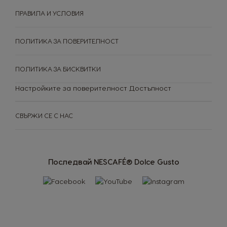
ПРАВИЛА И УСЛОВИЯ
ПОЛИТИКА ЗА ПОВЕРИТЕЛНОСТ
Сравни кафемашина
Помощен център
Нашите ангажименти
Рециклирай своите капсули
за устойчивост
Рецепти
ПОЛИТИКА ЗА БИСКВИТКИ
Настройките за поверителност
Достъпност
СВЪРЖИ СЕ С НАС
Последвай NESCAFÉ® Dolce Gusto