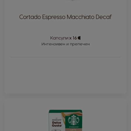
Cortado Espresso Macchiato Decaf
Капсули:
x 16
Capsule
Icon
Интензивен и препечен