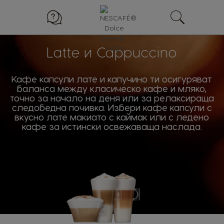
Latte и Cappuccino
Кафе капсули лате и капучино ти осигуряват
баланса между класическо кафе и мляко,
точно за начало на деня или за релаксираща
следобедна почивка. Избери кафе капсули с
вкусно лате макиато с каймак или с ледено
кафе за истински освежаваща наслада.