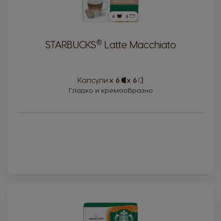
®
STARBUCKS
Latte Macchiato
Капсули:
x 6
Capsule
x 6
Capsule
Icon
Icon
Гладко и кремообразно