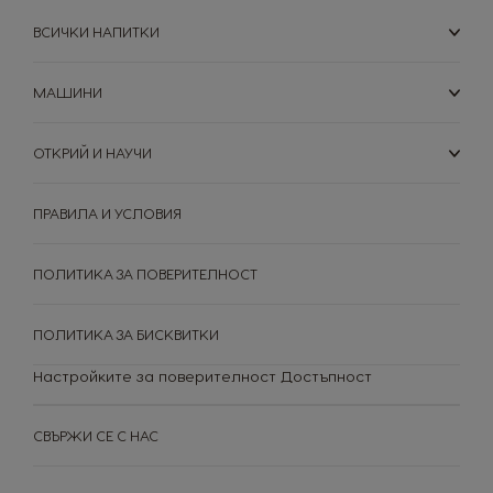
ВСИЧКИ НАПИТКИ
Argentina
Austria
Spanish
German
МАШИНИ
Belgium
Belgium
French
Dutch
ОТКРИЙ И НАУЧИ
Brazil
Bulgaria
ПРАВИЛА И УСЛОВИЯ
Portuguese
Bulgarian
ПОЛИТИКА ЗА ПОВЕРИТЕЛНОСТ
Chile
Caribbean
Spanish
English
ПОЛИТИКА ЗА БИСКВИТКИ
Настройките за поверителност
Достъпност
Colombia
Costa Rica
Spanish
Spanish
СВЪРЖИ СЕ С НАС
Croatia
Czechia