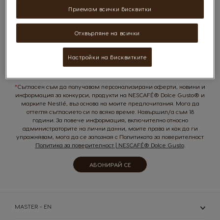
Приемам всички бисквитки
Абонирай се за нашия бюлетин
Sign
Отхвърляне на всички
Имейл
Up
for
Настройки на бисквитките
Our
Newsletter:
*
Съгласен съм да получавам персонализирани оферти, новини и
информация за конкурси, продукти на NESCAFÉ® Dolce Gusto® и
марките Nestlé, въз основа на моите предпочитания. Мога да
оттегля съгласието си по всяко време. Навършил/а съм 18
години. За повече информация, включително относно
администраторите на лични данни, моите права и как да ги
упражнявам, мога да се запозная с Политиката за поверителност
Политика за поверителност | NESCAFÉ® Dolce Gusto
.
АБОНИРАЙ СЕ
Избери страна
MASTER - EN