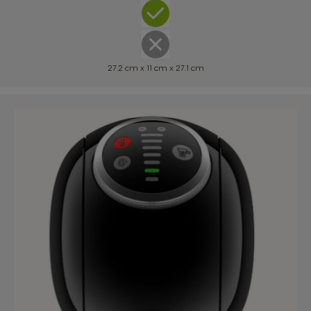
Argentina
Austria
Spanish
German
27.2 cm x 11 cm x 27.1 cm
Belgium
Belgium
French
Dutch
Brazil
Bulgaria
Portuguese
Bulgarian
Chile
Caribbean
Spanish
English
Colombia
Costa Rica
Spanish
Spanish