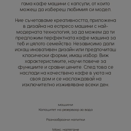
гама кафе машини с капсули, от които
можеш да избереш любимия си модел.
Ние съчетаваме креативността, приложена
в дизайна на еспресо машини с най-
модерната технология, за да можем да ти
предложим перфектната кафе машина за
теб и цялото семейство. Независимо дали
искаш иновативен дизайн или предпочиташ
класически форми, имаш избор. Виж
характеристиките, научи повече за
функциите и сравни цените. След това се
наслади на качествено кафе в уюта на
своя дом и се наслаждавай на
изключително изживяване всеки ден.
машини
Капацитет на резервоар за вода
Разнообразни напитки
Макс. налягане