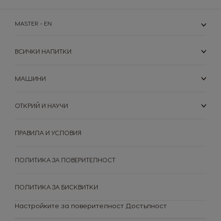
Напитки
MASTER - EN
Сравни кафемашина
Помощен център
ВСИЧКИ НАПИТКИ
Нашите ангажименти
Рециклирай своите капсули
за устойчивост
Рецепти
МАШИНИ
ОТКРИЙ И НАУЧИ
ПРАВИЛА И УСЛОВИЯ
ПОЛИТИКА ЗА ПОВЕРИТЕЛНОСТ
ПОЛИТИКА ЗА БИСКВИТКИ
Настройките за поверителност
Достъпност