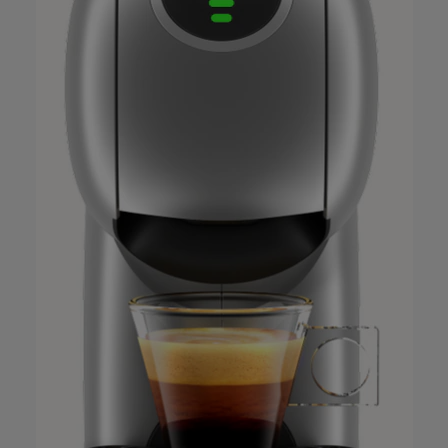
Malta
Mexico
Maltese
Spanish
Netherland
Nicaragua
Dutch
Spanish
Norway
Panama
Norwegian
Spanish
Peru
Paraguay
Spanish
Spanish
Poland
Philippines
Polish
Filipino
Republic of
Portugal
Ireland
Portuguese