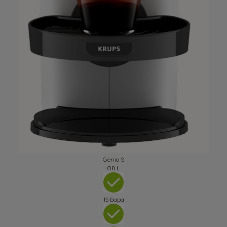
Genio S
0.8 L
15 бара
Избери страна