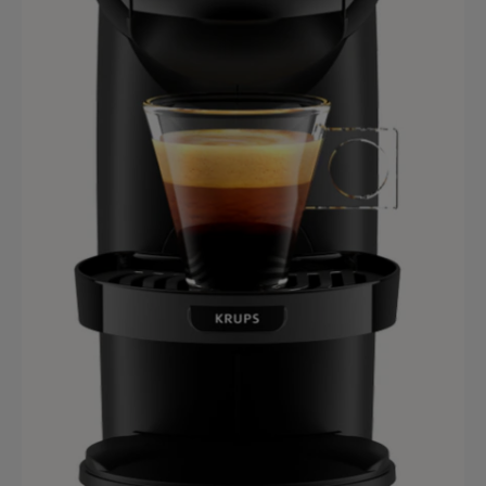
Croatia
Czechia
Croatian
Czeck
Ecuador
Denmark
Spanish
Dannish
El Salvador
Estonia
Spanish
Estonian
Finland
France
Finnish
French
Greece
Germany
Greek
German
Guatemala
Honduras
Spanish
Spanish