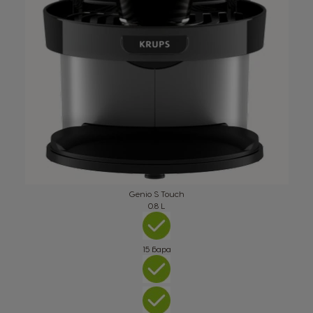
English
Rusia
Romania
Russian
Romanian
Serbia
Singapore
Serbian
Malay
Slovakia
Slovenia
Slovak
Slovene
Genio S Touch
0.8 L
Spain
Sweden
Spanish
Swedish
15 бара
Switzerland
Switzerland
German
French