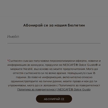
Абонирай се за нашия бюлетин
Sign
Имейл
Up
for
Our
Newsletter:
*
Съгласен съм да получавам персонализирани оферти, новини и
информация за конкурси, продукти на NESCAFÉ® Dolce Gusto® и
марките Nestlé, въз основа на моите предпочитания. Мога да
оттегля съгласието си по всяко време. Навършил/а съм 18
години. За повече информация, включително относно
администраторите на лични данни, моите права и как да ги
упражнявам, мога да се запозная с Политиката за поверителност
Политика за поверителност | NESCAFÉ® Dolce Gusto
.
КАФЕМАШИНИ
TВОЯТ COFFEE SHOP
УСТОЙЧИВОСТ
НАПИТКИ
АБОНИРАЙ СЕ
Кафемашини