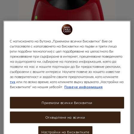
С натискането на бутона „Приемам всички бисквитки“ Вие се
съгласявате с използването на бисквитки на първи и трети лица
(или подобни технологии) с цел подобряване на цялостното Ви
преживяване при сърфиране в интернет, преценяване поведението
на аудиторията ни, събиране на полезна информация, която да
позволи на нас и нашите партньори да Ви предоставяме реклами,
съобразени с вашите интереси. Научете повече за нашето известие
за поверителност и задайте своите предпочитания, като кликнете
тук
или по всяко време, като кликнете върху връзката „Настройки на
бисквитките“ на нашия уебсайт.
Повече информация
Приемам всички бисквитки
Piccolo XS
0.8 L
Отхвърляне на всички
15 бара
Настройки на бисквитките