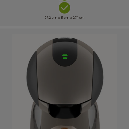
Taiwan
Taiwan
English
Taiwanese
27.2 cm x 11 cm x 27.1 cm
Thailand
Thailand
English
Thai
Turkey
Uae
Turkish
English
Uae
Ukraine
Arabic
Ukranian
Uruguay
United Kingdom
Spanish
English
Venezuela
Spanish