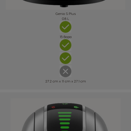
Genio S Plus
0.8 L
Hong Kong
Hong Kong
English
Chinese
15 бара
Hungary
Indonesia
Hungarian
Indonesian
Italy
Japan
Italian
Japanese
27.2 cm x 11 cm x 27.1 cm
Korea
Latvia
Korean
Latvian
Lithuania
Malaysia
Lithuanian
Malay