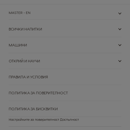
Lithuanian
Malay
MASTER - EN
Malta
Mexico
Maltese
Spanish
ВСИЧКИ НАПИТКИ
Nicaragua
Netherland
Spanish
Dutch
МАШИНИ
Norway
Panama
ОТКРИЙ И НАУЧИ
Norwegian
Spanish
ПРАВИЛА И УСЛОВИЯ
Paraguay
Peru
Spanish
Spanish
ПОЛИТИКА ЗА ПОВЕРИТЕЛНОСТ
Philippines
Poland
Filipino
Polish
ПОЛИТИКА ЗА БИСКВИТКИ
Portugal
Republic of
Настройките за поверителност
Достъпност
Ireland
Portuguese
English