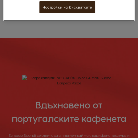
Колумбия и зърна Робуста от Камерун, Уганда и Виетнам.
Настройки на бисквитките
Вдъхновено от
португалските кафенета
Еспресо Buondi се отличава с плътнен каймак, кадифена текстура и