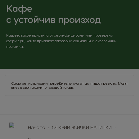
Brazil
Bulgaria
Kафе
Roast and Ground Coffee.
Portuguese
Bulgarian
с устойчив произход
Caribbean
Chile
English
Spanish
Нашето кафе пристига от сертифицирани или проверени
фермери, които прилагат отговорни социални и екологични
Colombia
Costa Rica
практики.
Spanish
Spanish
Croatia
Czechia
Croatian
Czeck
Само регистрирани потребители могат да пишат ревюта. Моля
Denmark
Ecuador
влез в своя акаунт
or
създай такъв
.
Dannish
Spanish
El Salvador
Estonia
Spanish
Estonian
Начало
ОТКРИЙ ВСИЧКИ НАПИТКИ
Finland
France
Finnish
French