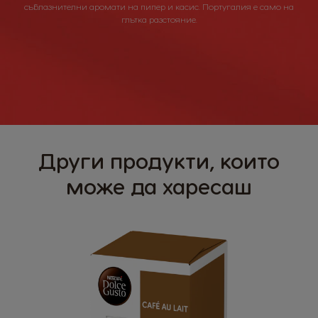
съблазнителни аромати на пипер и касис. Португалия е само на
глътка разстояние.
Други продукти, които
може да харесаш
Roast and Ground Coffee
16 black pods x 8g = 128g