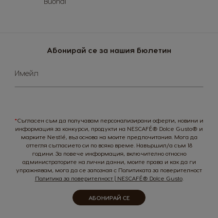
Buondi
Germany
Greece
German
Greek
Guatemala
Honduras
Абонирай се за нашия бюлетин
Spanish
Spanish
Sign
Имейл
Up
Hong Kong
Hong Kong
for
English
Chinese
Our
Newsletter:
Hungary
Indonesia
*
Съгласен съм да получавам персонализирани оферти, новини и
Hungarian
Indonesian
информация за конкурси, продукти на NESCAFÉ® Dolce Gusto® и
марките Nestlé, въз основа на моите предпочитания. Мога да
Italy
Japan
оттегля съгласието си по всяко време. Навършил/а съм 18
години. За повече информация, включително относно
Italian
Japanese
администраторите на лични данни, моите права и как да ги
упражнявам, мога да се запозная с Политиката за поверителност
Korea
Latvia
Политика за поверителност | NESCAFÉ® Dolce Gusto
.
Korean
Latvian
АБОНИРАЙ СЕ
Lithuania
Malaysia