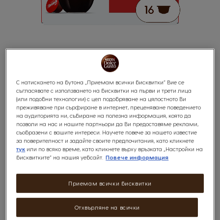
С натискането на бутона „Приемам всички бисквитки“ Вие се
BUONDI
Skip
съгласявате с използването на бисквитки на първи и трети лица
to
(или подобни технологии) с цел подобряване на цялостното Ви
the
преживяване при сърфиране в интернет, преценяване поведението
beginning
8
Syrupy & Peppery
на аудиторията ни, събиране на полезна информация, която да
of
ИНТЕНЗИТЕТ
позволи на нас и нашите партньори да Ви предоставяме реклами,
the
съобразени с вашите интереси. Научете повече за нашето известие
images
за поверителност и задайте своите предпочитания, като кликнете
gallery
тук
или по всяко време, като кликнете върху връзката „Настройки на
бисквитките“ на нашия уебсайт.
Повече информация
0
%
of
x16
100
Приемам всички бисквитки
Еспресо с характер, за да се чувстваш все едно си по оживените улици
на Португалия. Ще харесаш кадифената му консистенция и богат
Отхвърляне на всички
аромат, създаден от истинска премиум селекция от зърна Арабика от