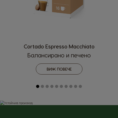
Cortado Espresso Macchiato
Балансирано и печено
Избери страна
ВИЖ ПОВЕЧЕ
Argentina
Austria
Spanish
German
Belgium
Belgium
French
Dutch