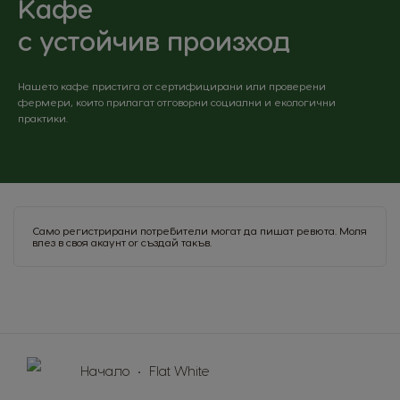
Kафе
Brazil
Bulgaria
Portuguese
Bulgarian
с устойчив произход
Caribbean
Chile
Нашето кафе пристига от сертифицирани или проверени
English
Spanish
фермери, които прилагат отговорни социални и екологични
практики.
Colombia
Costa Rica
Spanish
Spanish
Croatia
Czechia
Croatian
Czeck
Само регистрирани потребители могат да пишат ревюта. Моля
влез в своя акаунт
or
създай такъв
.
Denmark
Ecuador
Dannish
Spanish
El Salvador
Estonia
Spanish
Estonian
Finland
France
Начало
Flat White
Finnish
French