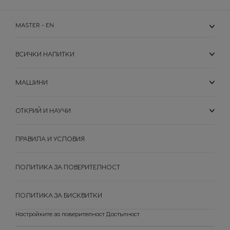
Lithuanian
Malay
MASTER - EN
Malta
Mexico
Maltese
Spanish
ВСИЧКИ НАПИТКИ
Nicaragua
Netherland
Spanish
Dutch
МАШИНИ
Norway
Panama
ОТКРИЙ И НАУЧИ
Norwegian
Spanish
Paraguay
Peru
ПРАВИЛА И УСЛОВИЯ
Spanish
Spanish
ПОЛИТИКА ЗА ПОВЕРИТЕЛНОСТ
Philippines
Poland
Filipino
Polish
ПОЛИТИКА ЗА БИСКВИТКИ
Portugal
Republic of
Ireland
Настройките за поверителност
Достъпност
Portuguese
English