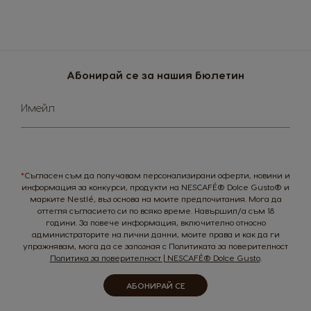
Germany
Greece
German
Greek
Guatemala
Honduras
Абонирай се за нашия бюлетин
Spanish
Spanish
Sign
Имейл
Up
Hong Kong
Hong Kong
for
English
Chinese
Our
Newsletter:
Hungary
Indonesia
*
Съгласен съм да получавам персонализирани оферти, новини и
Hungarian
Indonesian
информация за конкурси, продукти на NESCAFÉ® Dolce Gusto® и
марките Nestlé, въз основа на моите предпочитания. Мога да
Italy
Japan
оттегля съгласието си по всяко време. Навършил/а съм 18
Italian
Japanese
години. За повече информация, включително относно
администраторите на лични данни, моите права и как да ги
упражнявам, мога да се запозная с Политиката за поверителност
Korea
Latvia
Политика за поверителност | NESCAFÉ® Dolce Gusto
.
Korean
Latvian
АБОНИРАЙ СЕ
Lithuania
Malaysia