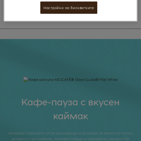
уюта на собствения ти дом!
Настройки на бисквитките
Кафе-пауза с вкусен
каймак
Направи сутрините си по-вълнуващи и се отдай на плътното силно
еспресо с гъст каймак. Толкова топящо и кадифено, нашето Flat