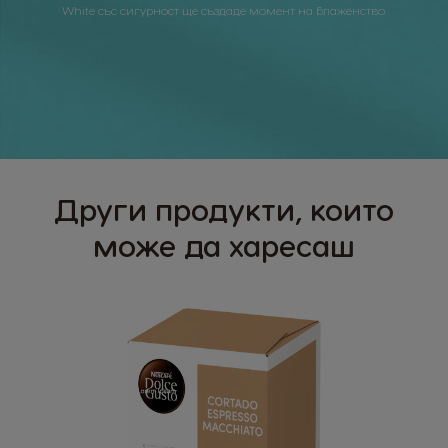
White със сигурност ще създаде момент на блаженство.
Други продукти, които
може да харесаш