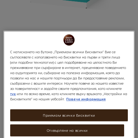
FLAT WHITE
С натискането на бутона „Приемам всички бисквитки“ Вие се
Skip
съгласявате с използването на бисквитки на първи и трети лица
to
(или подобни технологии) с цел подобряване на цялостното Ви
the
преживяване при сърфиране в интернет, преценяване поведението
beginning
Кадифено и гладко
на аудиторията ни, събиране на полезна информация, която да
of
позволи на нас и нашите партньори да Ви предоставяме реклами,
the
съобразени с вашите интереси. Научете повече за нашето известие
images
за поверителност и задайте своите предпочитания, като кликнете
gallery
тук
или по всяко време, като кликнете върху връзката „Настройки на
бисквитките“ на нашия уебсайт.
Повече информация
0
%
of
x16
100
Приемам всички бисквитки
Открий Flat White, топящо се творение от австралийските кафенета. С
една капсула ще получиш ароматно еспресо и балансиран слой
Отхвърляне на всички
каймак с кадифени нотки. Време е за кафе пауза с вкус на каймак в