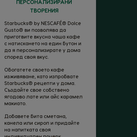
ПЕРСОНАЛИЗИРАНИ
ТВОРЕНИЯ
Starbucks® by NESCAFÉ® Dolce
Gusto® ви позволява да
приготвите вкусна чаша кафе
с натискането на един бутон и
да я персонализирате у дома
според своя вкус.
Обогатете своето кафе
изживяване, като изпробвате
Starbucks® рецепти у дома.
Създайте свое собствено
ягодово лате или айс карамел
макиато.
Добавете бита сметана,
канела или сироп и придайте
на напитката своя
индивидуален почерк.