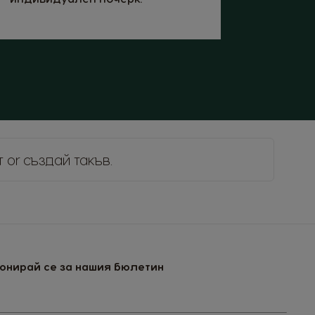
т
or
създай такъв
.
онирай се за нашия бюлетин