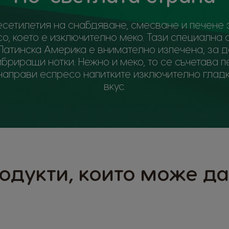
есетилетия на снабдяване, смесване и печене
о, което е изключително меко. Тази специална
Латинска Америка е внимателно изпечена, за 
ибриращи нотки. Нежно и меко, то се съчетава 
 направи еспресо напитките изключително гладк
вкус.
одукти, които може д