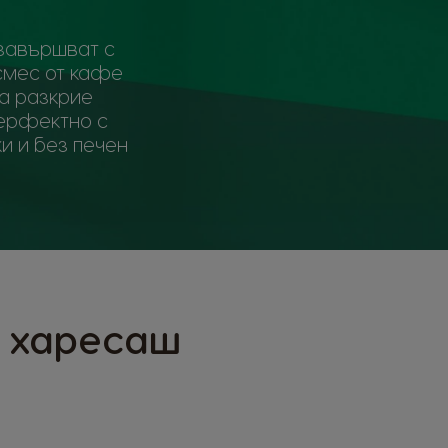
 завършват с
 смес от кафе
да разкрие
перфектно с
и и без печен
а харесаш