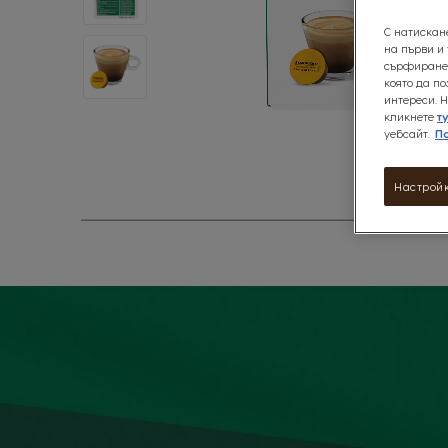
С натискан
на първи и
сърфиране 
която да п
интереси. Н
кликнете
т
уебсайт.
П
Виж пов
Skip
Настройк
to
the
beginning
of
the
images
gallery