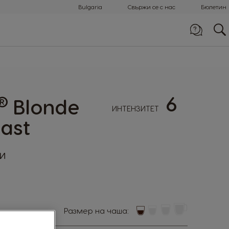
Bulgaria
Свържи се с нас
Бюлетин
Обади ни се
0800 1 6666
6
®
Blonde
ИНТЕНЗИТЕТ
ast
и
размер на чаша: