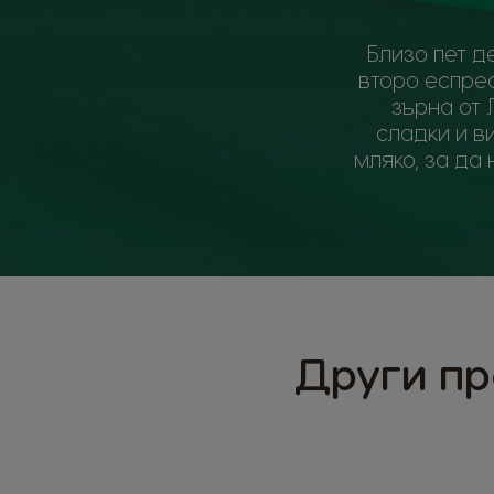
Близо пет д
второ еспрес
зърна от 
сладки и в
мляко, за да
Други пр