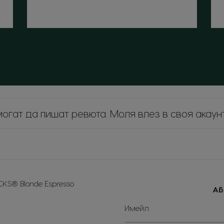
могат да пишат ревюта. Моля
влез в своя акаун
KS® Blonde Espresso
Аб
Sign
Имейл
Up
for