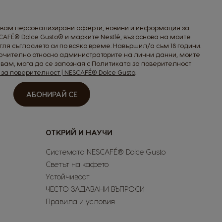
авам персонализирани оферти, новини и информация за
CAFÉ® Dolce Gusto® и марките Nestlé, въз основа на моите
ля съгласието си по всяко време. Навършил/а съм 18 години.
чително относно администраторите на лични данни, моите
явам, мога да се запозная с Политиката за поверителност
за поверителност | NESCAFÉ® Dolce Gusto
.
АБОНИРАЙ СЕ
ОТКРИЙ И НАУЧИ
Системата NESCAFÉ® Dolce Gusto
Светът на кафето
Устойчивост
ЧЕСТО ЗАДАВАНИ ВЪПРОСИ
Правила и условия