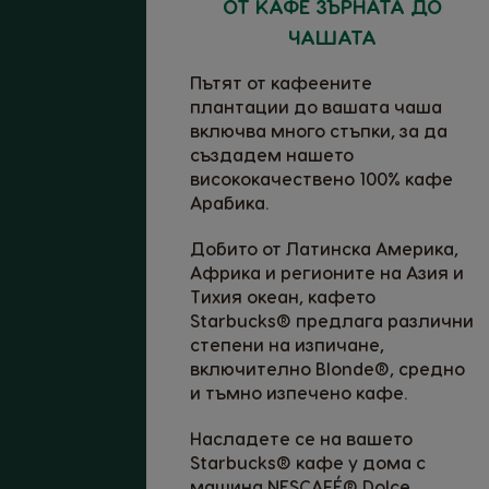
ОТ КАФЕ ЗЪРНАТА ДО
ЧАШАТА
Пътят от кафеените
плантации до вашата чаша
включва много стъпки, за да
създадем нашето
висококачествено 100% кафе
Арабика.
Добито от Латинска Америка,
Африка и регионите на Азия и
Тихия океан, кафето
Starbucks® предлага различни
степени на изпичане,
включително Blonde®, средно
и тъмно изпечено кафе.
Насладете се на вашето
Starbucks® кафе у дома с
машина NESCAFÉ® Dolce