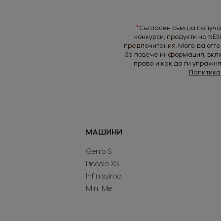
Our
Newsletter:
*
Съгласен съм да получ
конкурси, продукти на NES
предпочитания. Мога да оттег
За повече информация, вклю
права и как да ги упражн
Политика 
МАШИНИ
Genio S
Piccolo XS
Infinissima
Mini Me