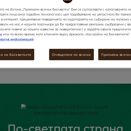
Наслади се на гладките и сла
ето на бутона „Приемам всички бисквитки“ Вие се съгласявате с използването н
най-светлото еспресо от Star
 трети лица (или подобни технологии) с цел подобряване на цялостното Ви преж
машината NESCAFÉ® Dolce Gu
в интернет, преценяване поведението на аудиторията ни, събиране на полезна
озволи на нас и нашите партньори да Ви предоставяме реклами, съобразени с в
аучете повече за нашето известие за поверителност и задайте своите предпочита
ук
или по всяко време, като кликнете върху връзката „Настройки на бисквитките“
овече информация
ече
и на бисквитките
Отхвърляне на всички
Приемам всички
По-светлата страна