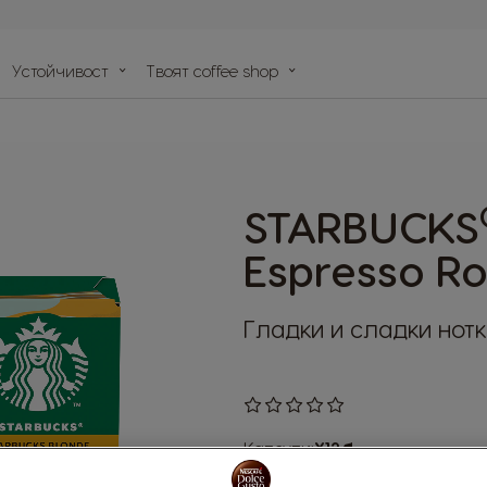
Устойчивост
Tвоят coffee shop
тър
капсули
STARBUCKS
Espresso Ro
Гладки и сладки нотк
0
%
of
Капсули:
x12
Capsule
100
Icon