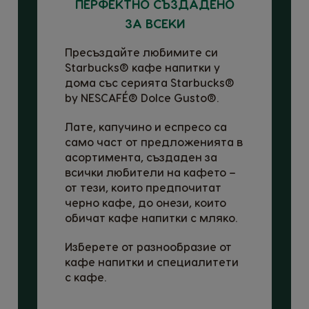
ПЕРФЕКТНО СЪЗДАДЕНО
ЗА ВСЕКИ
Пресъздайте любимите си
Starbucks® кафе напитки у
дома със серията Starbucks®
by NESCAFÉ® Dolce Gusto®.
Лате, капучино и еспресо са
само част от предложенията в
асортимента, създаден за
всички любители на кафето –
от тези, които предпочитат
черно кафе, до онези, които
обичат кафе напитки с мляко.
Изберете от разнообразие от
кафе напитки и специалитети
с кафе.