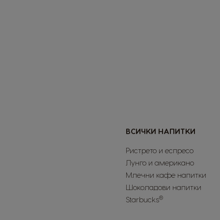
ВСИЧКИ НАПИТКИ
Ристрето и еспресо
Лунго и американо
Млечни кафе напитки
Шоколадови напитки
®
Starbucks