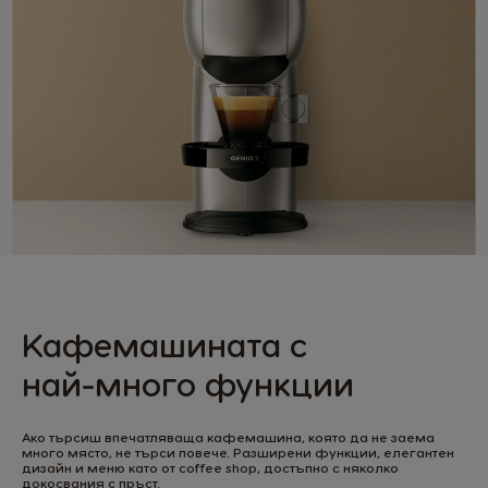
Кафемашината с
най-много функции
Ако търсиш впечатляваща кафемашина, която да не заема
много място, не търси повече. Разширени функции, елегантен
дизайн и меню като от coffee shop, достъпно с няколко
докосвания с пръст.