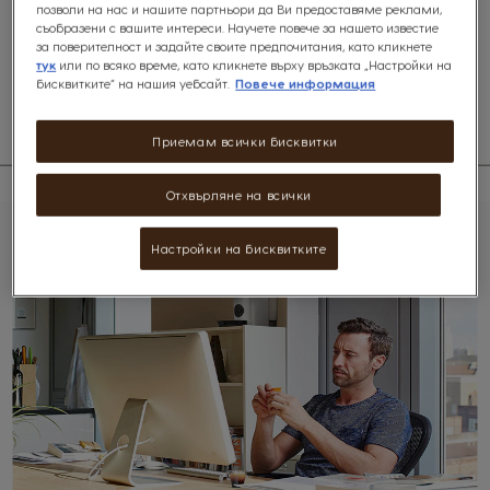
позволи на нас и нашите партньори да Ви предоставяме реклами,
Под своята красота кафемашината GENIO S TOUCH разполага с
съобразени с вашите интереси. Научете повече за нашето известие
функция Espresso boost за по-интензивно и концентрирано еспресо,
за поверителност и задайте своите предпочитания, като кликнете
възможност за контрол на температурата и сензорен дисплей за лесно
тук
или по всяко време, като кликнете върху връзката „Настройки на
управление.
бисквитките“ на нашия уебсайт.
Повече информация
Приемам всички бисквитки
Отхвърляне на всички
Настройки на бисквитките