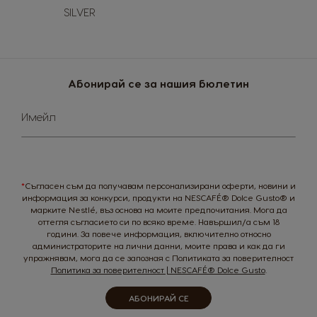
Norwegian
Spanish
SILVER
Paraguay
Peru
Spanish
Spanish
Philippines
Poland
Абонирай се за нашия бюлетин
Filipino
Polish
Sign
Имейл
Up
Portugal
Republic of
for
Ireland
Portuguese
Our
English
Newsletter:
*
Съгласен съм да получавам персонализирани оферти, новини и
Romania
Rusia
информация за конкурси, продукти на NESCAFÉ® Dolce Gusto® и
Romanian
Russian
марките Nestlé, въз основа на моите предпочитания. Мога да
оттегля съгласието си по всяко време. Навършил/а съм 18
години. За повече информация, включително относно
Serbia
Singapore
администраторите на лични данни, моите права и как да ги
Serbian
Malay
упражнявам, мога да се запозная с Политиката за поверителност
Политика за поверителност | NESCAFÉ® Dolce Gusto
.
Slovakia
Slovenia
Slovak
Slovene
АБОНИРАЙ СЕ