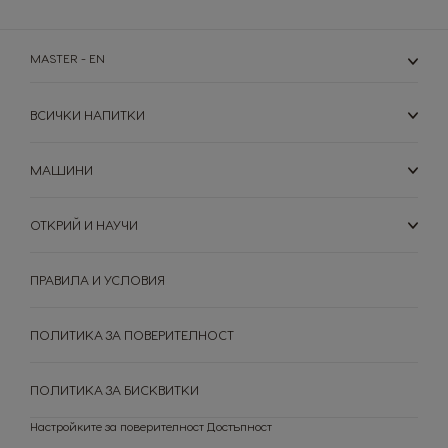
Spain
Sweden
Spanish
Swedish
MASTER - EN
Switzerland
Switzerland
German
French
ВСИЧКИ НАПИТКИ
Taiwan
Taiwan
МАШИНИ
English
Taiwanese
ОТКРИЙ И НАУЧИ
Thailand
Thailand
English
Thai
ПРАВИЛА И УСЛОВИЯ
Turkey
Uae
Turkish
English
ПОЛИТИКА ЗА ПОВЕРИТЕЛНОСТ
Uae
Ukraine
Arabic
Ukranian
ПОЛИТИКА ЗА БИСКВИТКИ
Настройките за поверителност
Достъпност
Uruguay