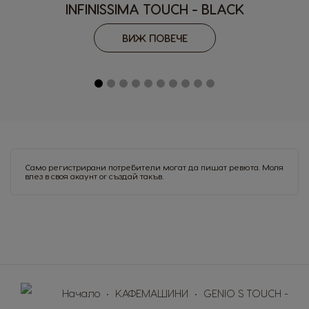
INFINISSIMA TOUCH - BLACK
Hungary
Indonesia
Hungarian
Indonesian
ВИЖ ПОВЕЧЕ
Italy
Japan
Italian
Japanese
Korea
Latvia
Korean
Latvian
Lithuania
Malaysia
Lithuanian
Malay
Само регистрирани потребители могат да пишат ревюта. Моля
влез в своя акаунт
or
създай такъв
.
Malta
Mexico
Maltese
Spanish
Nicaragua
Netherland
Spanish
Dutch
Начало
КАФЕМАШИНИ
GENIO S TOUCH -
Norway
Panama