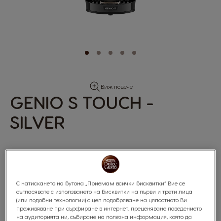
Skip
Виж повече
to
GENIO S TOUCH -
the
beginning
SILVER
of
the
images
gallery
0
%
С натискането на бутона „Приемам всички бисквитки“ Вие се
of
съгласявате с използването на бисквитки на първи и трети лица
100
®
®
®
Кафемашина NESCAFÉ
Dolce Gusto
от KRUPS
(или подобни технологии) с цел подобряване на цялостното Ви
преживяване при сърфиране в интернет, преценяване поведението
Автоматично управление | Цвят: Silver | 220-240V
на аудиторията ни, събиране на полезна информация, която да