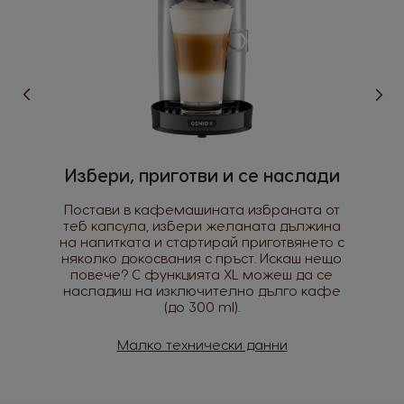
Избери страна
Argentina
Austria
Spanish
German
Belgium
Belgium
Избери, приготви и се наслади
French
Dutch
Постави в кафемашината избраната от
Brazil
Bulgaria
теб капсула, избери желаната дължина
Portuguese
Bulgarian
на напитката и стартирай приготвянето с
няколко докосвания с пръст. Искаш нещо
повече? С функцията XL можеш да се
Caribbean
Chile
насладиш на изключително дълго кафе
English
Spanish
(до 300 ml).
Colombia
Costa Rica
Малко технически данни
Spanish
Spanish
Croatia
Czechia