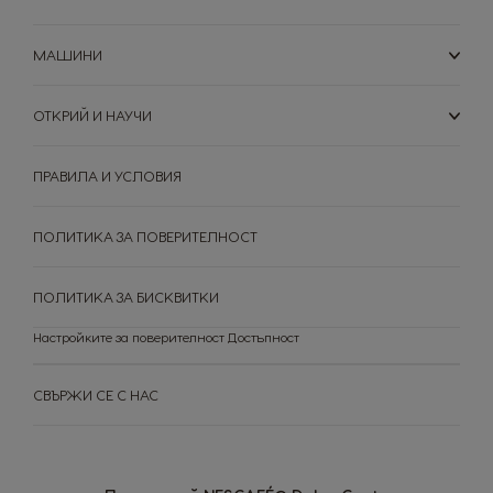
Switzerland
Switzerland
МАШИНИ
German
French
ОТКРИЙ И НАУЧИ
Taiwan
Taiwan
English
Taiwanese
ПРАВИЛА И УСЛОВИЯ
Thailand
Thailand
English
Thai
ПОЛИТИКА ЗА ПОВЕРИТЕЛНОСТ
Turkey
Uae
Turkish
English
ПОЛИТИКА ЗА БИСКВИТКИ
Настройките за поверителност
Достъпност
Uae
Ukraine
Arabic
Ukranian
СВЪРЖИ СЕ С НАС
Uruguay
United Kingdom
Spanish
English