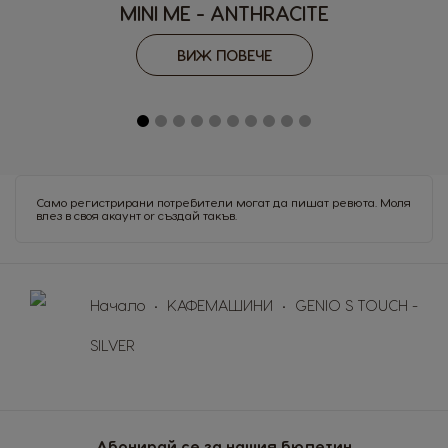
MINI ME - ANTHRACITE
Italy
Japan
Italian
Japanese
ВИЖ ПОВЕЧЕ
Korea
Latvia
Korean
Latvian
Lithuania
Malaysia
Lithuanian
Malay
Само регистрирани потребители могат да пишат ревюта. Моля
влез в своя акаунт
or
създай такъв
.
Malta
Mexico
Maltese
Spanish
Nicaragua
Netherland
Начало
КАФЕМАШИНИ
GENIO S TOUCH -
Spanish
Dutch
SILVER
Norway
Panama
Norwegian
Spanish
Paraguay
Peru
Абонирай се за нашия бюлетин