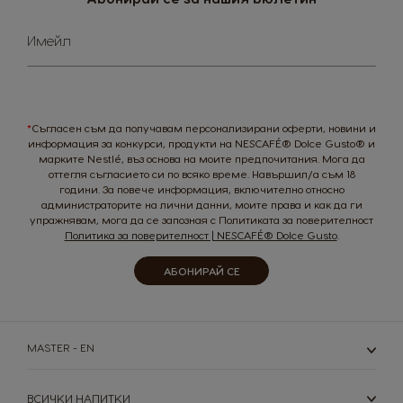
Spanish
Spanish
Sign
Имейл
Up
Philippines
Poland
for
Filipino
Polish
Our
Newsletter:
Portugal
Republic of
Ireland
*
Съгласен съм да получавам персонализирани оферти, новини и
Portuguese
English
информация за конкурси, продукти на NESCAFÉ® Dolce Gusto® и
марките Nestlé, въз основа на моите предпочитания. Мога да
оттегля съгласието си по всяко време. Навършил/а съм 18
Romania
Rusia
години. За повече информация, включително относно
Romanian
Russian
администраторите на лични данни, моите права и как да ги
упражнявам, мога да се запозная с Политиката за поверителност
Политика за поверителност | NESCAFÉ® Dolce Gusto
.
Serbia
Singapore
Serbian
Malay
АБОНИРАЙ СЕ
Slovakia
Slovenia
Slovak
Slovene
MASTER - EN
Spain
Sweden
Spanish
Swedish
ВСИЧКИ НАПИТКИ