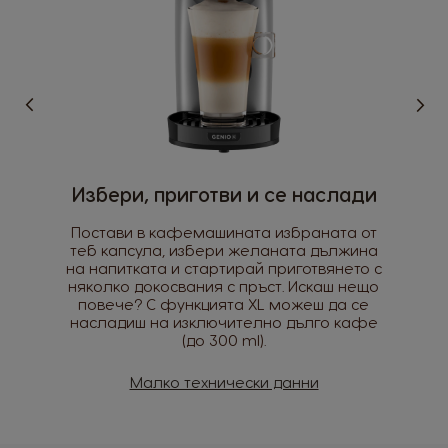
Argentina
Austria
Spanish
German
Belgium
Belgium
French
Dutch
Brazil
Bulgaria
Избери, приготви и се наслади
Portuguese
Bulgarian
Постави в кафемашината избраната от
Caribbean
Chile
теб капсула, избери желаната дължина
на напитката и стартирай приготвянето с
English
Spanish
няколко докосвания с пръст. Искаш нещо
повече? С функцията XL можеш да се
Colombia
Costa Rica
насладиш на изключително дълго кафе
Spanish
Spanish
(до 300 ml).
Croatia
Czechia
Малко технически данни
Croatian
Czeck
Denmark
Ecuador