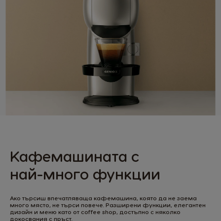
Кафемашината с
най-много функции
Ако търсиш впечатляваща кафемашина, която да не заема
много място, не търси повече. Разширени функции, елегантен
дизайн и меню като от coffee shop, достъпно с няколко
докосвания с пръст.