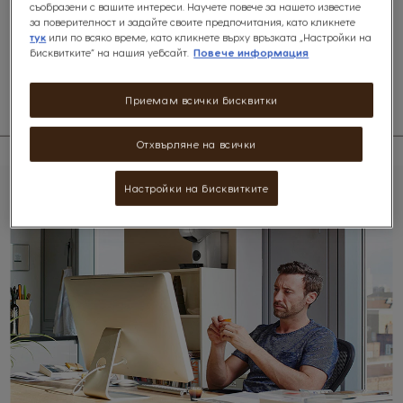
съобразени с вашите интереси. Научете повече за нашето известие
Под своята красота кафемашината GENIO S TOUCH разполага с
за поверителност и задайте своите предпочитания, като кликнете
функция Espresso boost за по-интензивно и концентрирано еспресо,
тук
или по всяко време, като кликнете върху връзката „Настройки на
възможност за контрол на температурата и сензорен дисплей за лесно
бисквитките“ на нашия уебсайт.
Повече информация
управление.
Приемам всички бисквитки
Отхвърляне на всички
Настройки на бисквитките