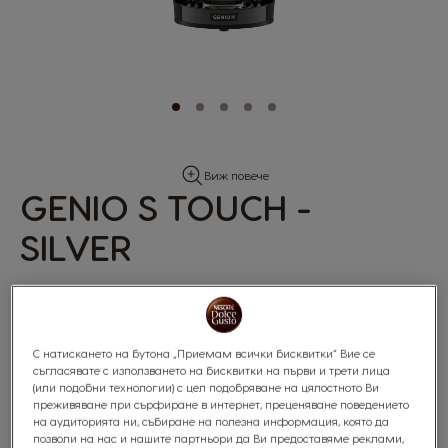
Skip
Виж повече
to
GENIO S TOUCH -
the
beginning
SILVER
of
the
images
gallery
С натискането на бутона „Приемам всички бисквитки“ Вие се
0
%
съгласявате с използването на бисквитки на първи и трети лица
of
(или подобни технологии) с цел подобряване на цялостното Ви
100
®
®
®
Кафемашина NESCAFÉ
Dolce Gusto
от KRUPS
преживяване при сърфиране в интернет, преценяване поведението
на аудиторията ни, събиране на полезна информация, която да
Автоматично управление | Цвят: Silver | 220-240V
позволи на нас и нашите партньори да Ви предоставяме реклами,